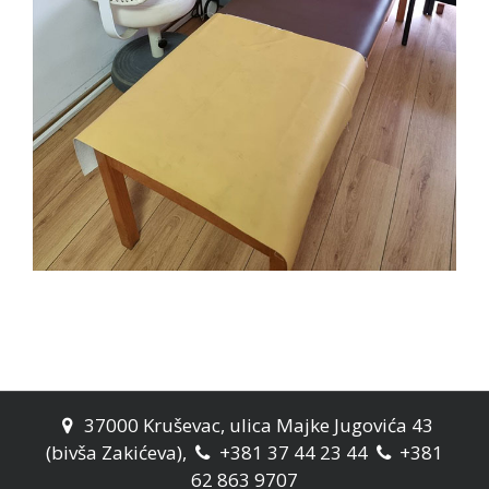
37000 Kruševac, ulica Majke Jugovića 43

(bivša Zakićeva),
+381 37 44 23 44
+381


62 863 9707