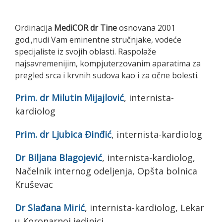
Ordinacija
MediCOR dr Tine
osnovana 2001
god.,nudi Vam eminentne stručnjake, vodeće
specijaliste iz svojih oblasti. Raspolaže
najsavremenijim, kompjuterzovanim aparatima za
pregled srca i krvnih sudova kao i za očne bolesti.
Prim. dr Milutin Mijajlović
, internista-
kardiolog
Prim. dr Ljubica Đinđić
, internista-kardiolog
Dr Biljana Blagojević
, internista-kardiolog,
Načelnik internog odeljenja, Opšta bolnica
Kruševac
Dr Slađana Mirić
, internista-kardiolog, Lekar
u Koronarnoj jedinici