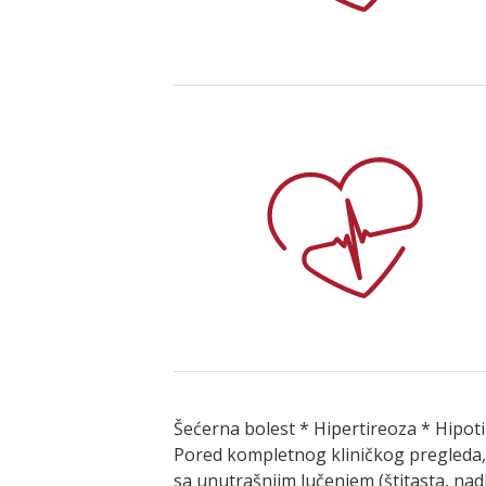
Šećerna bolest * Hipertireoza * Hipot
Pored kompletnog kliničkog pregleda, o
sa unutrašnjim lučenjem (štitasta, nad