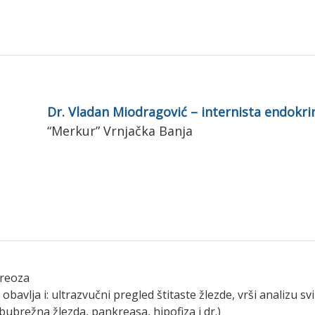
Dr. Vladan Miodragović – internista endokri
“Merkur” Vrnjačka Banja
ireoza
bavlja i: ultrazvučni pregled štitaste žlezde, vrši analizu s
bubrežna žlezda, pankreasa, hipofiza i dr.)